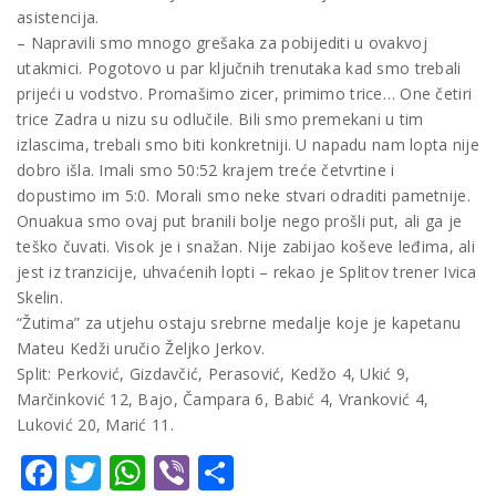
asistencija.
– Napravili smo mnogo grešaka za pobijediti u ovakvoj
utakmici. Pogotovo u par ključnih trenutaka kad smo trebali
prijeći u vodstvo. Promašimo zicer, primimo trice… One četiri
trice Zadra u nizu su odlučile. Bili smo premekani u tim
izlascima, trebali smo biti konkretniji. U napadu nam lopta nije
dobro išla. Imali smo 50:52 krajem treće četvrtine i
dopustimo im 5:0. Morali smo neke stvari odraditi pametnije.
Onuakua smo ovaj put branili bolje nego prošli put, ali ga je
teško čuvati. Visok je i snažan. Nije zabijao koševe leđima, ali
jest iz tranzicije, uhvaćenih lopti – rekao je Splitov trener Ivica
Skelin.
“Žutima” za utjehu ostaju srebrne medalje koje je kapetanu
Mateu Kedži uručio Željko Jerkov.
Split: Perković, Gizdavčić, Perasović, Kedžo 4, Ukić 9,
Marčinković 12, Bajo, Čampara 6, Babić 4, Vranković 4,
Luković 20, Marić 11.
Facebook
Twitter
WhatsApp
Viber
Share