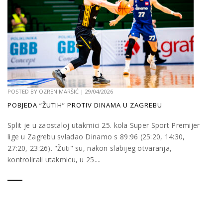
POSTED BY
OZREN MARŠIĆ
|
29/04/2026
POBJEDA “ŽUTIH” PROTIV DINAMA U ZAGREBU
Split je u zaostaloj utakmici 25. kola Super Sport Premijer
lige u Zagrebu svladao Dinamo s 89:96 (25:20, 14:30,
27:20, 23:26). "Žuti" su, nakon slabijeg otvaranja,
kontrolirali utakmicu, u 25....