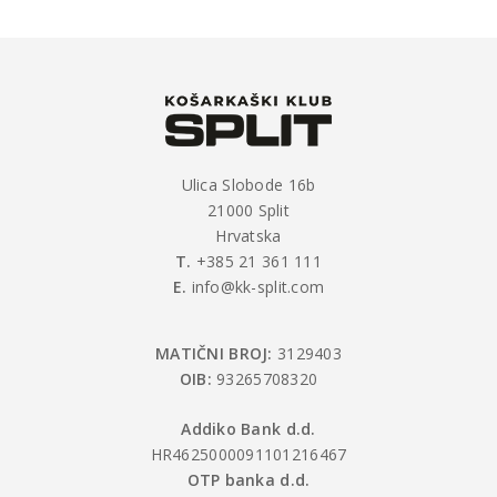
Ulica Slobode 16b
21000 Split
Hrvatska
T.
+385 21 361 111
E.
info@kk-split.com
MATIČNI BROJ:
3129403
OIB:
93265708320
Addiko Bank d.d.
HR4625000091101216467
OTP banka d.d.