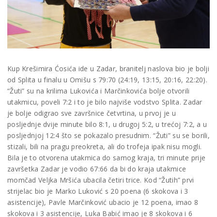
Kup Krešimira Ćosića ide u Zadar, branitelj naslova bio je bolji
od Splita u finalu u Omišu s 79:70 (24:19, 13:15, 20:16, 22:20).
“Žuti” su na krilima Lukovića i Marčinkovića bolje otvorili
utakmicu, poveli 7:2 i to je bilo najviše vodstvo Splita. Zadar
je bolje odigrao sve završnice četvrtina, u prvoj je u
posljednje dvije minute bilo 8:1, u drugoj 5:2, u trećoj 7:2, a u
posljednjoj 12:4 što se pokazalo presudnim. “Žuti” su se borili,
stizali, bili na pragu preokreta, ali do trofeja ipak nisu mogli.
Bila je to otvorena utakmica do samog kraja, tri minute prije
završetka Zadar je vodio 67:66 da bi do kraja utakmice
momčad Veljka Mršića ubacila četiri trice. Kod “Žutih” prvi
strijelac bio je Marko Luković s 20 poena (6 skokova i 3
asistencije), Pavle Marčinković ubacio je 12 poena, imao 8
skokova i 3 asistencije, Luka Babić imao je 8 skokova i 6