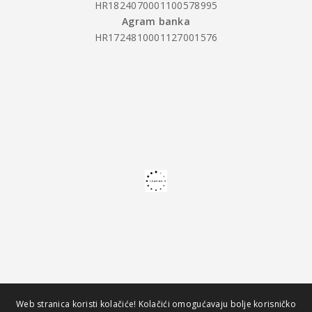
HR1824070001100578995
Agram banka
HR1724810001127001576
Web stranica koristi kolačiće! Kolačići omogućavaju bolje korisničko