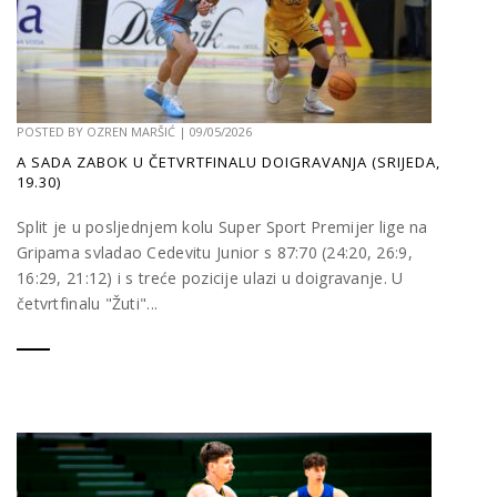
POSTED BY
OZREN MARŠIĆ
|
09/05/2026
A SADA ZABOK U ČETVRTFINALU DOIGRAVANJA (SRIJEDA,
19.30)
Split je u posljednjem kolu Super Sport Premijer lige na
Gripama svladao Cedevitu Junior s 87:70 (24:20, 26:9,
16:29, 21:12) i s treće pozicije ulazi u doigravanje. U
četvrtfinalu "Žuti"...