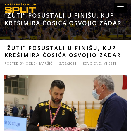
Toggl
“ŽUTI” POSUSTALI U FINIŠU, KUP
navig
KREŠIMIRA ĆOSIĆA OSVOJIO ZADAR
“ŽUTI” POSUSTALI U FINIŠU, KUP
KREŠIMIRA ĆOSIĆA OSVOJIO ZADAR
POSTED BY
OZREN MARŠIĆ
|
13/02/2021
|
IZDVOJENO
,
VIJESTI