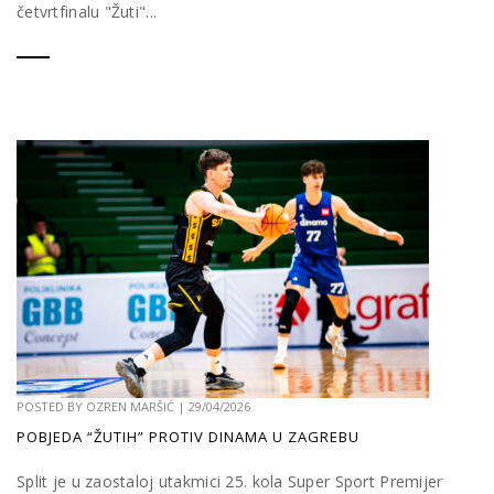
četvrtfinalu "Žuti"...
POSTED BY
OZREN MARŠIĆ
|
29/04/2026
POBJEDA “ŽUTIH” PROTIV DINAMA U ZAGREBU
Split je u zaostaloj utakmici 25. kola Super Sport Premijer