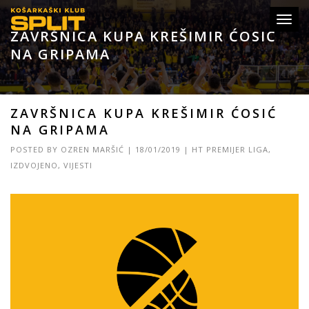
Toggl
ZAVRŠNICA KUPA KREŠIMIR ĆOSIĆ
navig
NA GRIPAMA
ZAVRŠNICA KUPA KREŠIMIR ĆOSIĆ
NA GRIPAMA
POSTED BY
OZREN MARŠIĆ
|
18/01/2019
|
HT PREMIJER LIGA
,
IZDVOJENO
,
VIJESTI