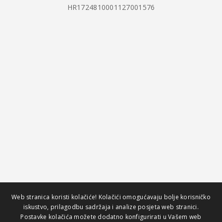
HR1724810001127001576
Web stranica koristi kolačiće! Kolačići omogućavaju bolje korisničko
iskustvo, prilagodbu sadržaja i analize posjeta web stranici.
Postavke kolačića možete dodatno konfigurirati u Vašem web