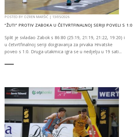
POSTED BY
OZREN MARŠIĆ
|
13/05/2026
“ŽUTI” PROTIV ZABOKA U ČETVRTFINALNOJ SERIJI POVELI S 1:0
Split je svladao Zabok s 86:80 (25:19, 21:19, 21:22, 19:20) i
u četvrtfinalnoj seriji doigravanja za prvaka Hrvatske
poveo s 1:0. Druga utakmica igra se u nedjelju u 19 sati...