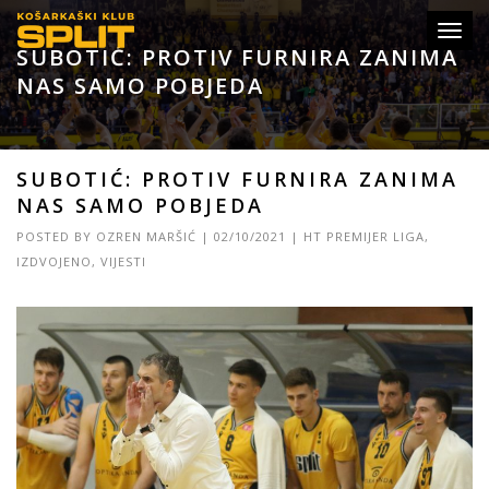
Toggl
SUBOTIĆ: PROTIV FURNIRA ZANIMA
navig
NAS SAMO POBJEDA
SUBOTIĆ: PROTIV FURNIRA ZANIMA
NAS SAMO POBJEDA
POSTED BY
OZREN MARŠIĆ
|
02/10/2021
|
HT PREMIJER LIGA
,
IZDVOJENO
,
VIJESTI