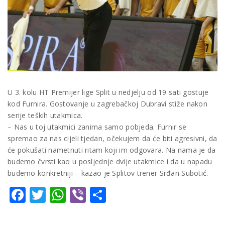
U 3. kolu HT Premijer lige Split u nedjelju od 19 sati gostuje
kod Furnira. Gostovanje u zagrebačkoj Dubravi stiže nakon
serije teških utakmica.
– Nas u toj utakmici zanima samo pobjeda. Furnir se
spremao za nas cijeli tjedan, očekujem da će biti agresivni, da
će pokušati nametnuti ritam koji im odgovara. Na nama je da
budemo čvrsti kao u posljednje dvije utakmice i da u napadu
budemo konkretniji – kazao je Splitov trener Srđan Subotić.
Facebook
Twitter
WhatsApp
Viber
Share