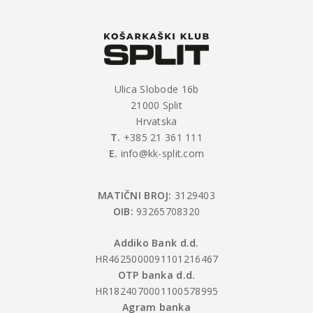
Ulica Slobode 16b
21000 Split
Hrvatska
T.
+385 21 361 111
E.
info@kk-split.com
MATIČNI BROJ:
3129403
OIB:
93265708320
Addiko Bank d.d.
HR4625000091101216467
OTP banka d.d.
HR1824070001100578995
Agram banka