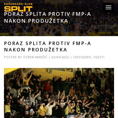
Toggl
PORAZ SPLITA PROTIV FMP-A
navig
NAKON PRODUŽETKA
PORAZ SPLITA PROTIV FMP-A
NAKON PRODUŽETKA
POSTED BY
OZREN MARŠIĆ
|
02/04/2022
|
IZDVOJENO
,
VIJESTI