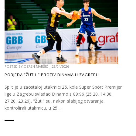
POSTED BY
OZREN MARŠIĆ
|
29/04/2026
POBJEDA “ŽUTIH” PROTIV DINAMA U ZAGREBU
Split je u zaostaloj utakmici 25. kola Super Sport Premijer
lige u Zagrebu svladao Dinamo s 89:96 (25:20, 14:30,
27:20, 23:26). "Žuti" su, nakon slabijeg otvaranja,
kontrolirali utakmicu, u 25....