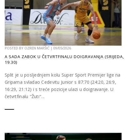
POSTED BY
OZREN MARŠIĆ
|
09/05/2026
A SADA ZABOK U ČETVRTFINALU DOIGRAVANJA (SRIJEDA,
19.30)
Split je u posljednjem kolu Super Sport Premijer lige na
Gripama svladao Cedevitu Junior s 87:70 (24:20, 26:9,
16:29, 21:12) i s treće pozicije ulazi u doigravanje. U
četvrtfinalu "Žuti"...