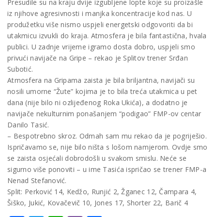
Presudile su na kraju dvije izgubljene lopte koje su proizašle
iz njihove agresivnosti i manjka koncentracije kod nas. U
produžetku više nismo uspjeli energetski odgovoriti da bi
utakmicu izvukli do kraja. Atmosfera je bila fantastična, hvala
publici. U zadnje vrijeme igramo dosta dobro, uspjeli smo
privući navijače na Gripe – rekao je Splitov trener Srđan
Subotić.
Atmosfera na Gripama zaista je bila briljantna, navijači su
nosili umorne “Žute” kojima je to bila treća utakmica u pet
dana (nije bilo ni ozlijeđenog Roka Ukića), a dodatno je
navijače nekulturnim ponašanjem “podigao” FMP-ov centar
Danilo Tasić.
– Bespotrebno skroz. Odmah sam mu rekao da je pogriješio.
Ispričavamo se, nije bilo ništa s lošom namjerom. Ovdje smo
se zaista osjećali dobrodošli u svakom smislu. Neće se
sigurno više ponoviti – u ime Tasića ispričao se trener FMP-a
Nenad Stefanović.
Split: Perković 14, Kedžo, Runjić 2, Žganec 12, Čampara 4,
Šiško, Jukić, Kovačevič 10, Jones 17, Shorter 22, Barič 4