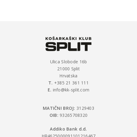
Ulica Slobode 16b
21000 Split
Hrvatska
T.
+385 21 361 111
E.
info@kk-split.com
MATIČNI BROJ:
3129403
OIB:
93265708320
Addiko Bank d.d.
HR4625000091101216467