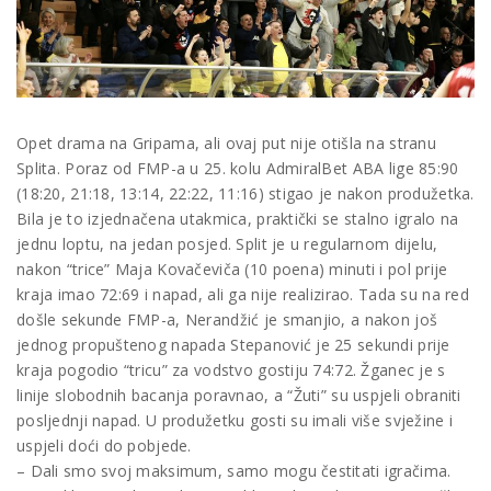
Opet drama na Gripama, ali ovaj put nije otišla na stranu
Splita. Poraz od FMP-a u 25. kolu AdmiralBet ABA lige 85:90
(18:20, 21:18, 13:14, 22:22, 11:16) stigao je nakon produžetka.
Bila je to izjednačena utakmica, praktički se stalno igralo na
jednu loptu, na jedan posjed. Split je u regularnom dijelu,
nakon “trice” Maja Kovačeviča (10 poena) minuti i pol prije
kraja imao 72:69 i napad, ali ga nije realizirao. Tada su na red
došle sekunde FMP-a, Nerandžić je smanjio, a nakon još
jednog propuštenog napada Stepanović je 25 sekundi prije
kraja pogodio “tricu” za vodstvo gostiju 74:72. Žganec je s
linije slobodnih bacanja poravnao, a “Žuti” su uspjeli obraniti
posljednji napad. U produžetku gosti su imali više svježine i
uspjeli doći do pobjede.
– Dali smo svoj maksimum, samo mogu čestitati igračima.