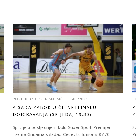
POSTED BY
OZREN MARŠIĆ
|
09/05/2026
P
A SADA ZABOK U ČETVRTFINALU
P
DOIGRAVANJA (SRIJEDA, 19.30)
Z
Split je u posljednjem kolu Super Sport Premijer
S
lige na Gripama svladao Cedevitu Junior s 87:70
P