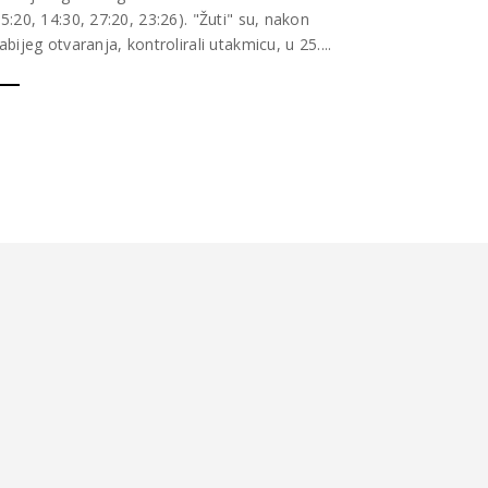
25:20, 14:30, 27:20, 23:26). "Žuti" su, nakon
labijeg otvaranja, kontrolirali utakmicu, u 25....