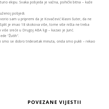
isturio ekipu. Svaka pobjeda je važna, psihički bitna – kaže
služenoj pobjedi.
vorio sam u pripremi da je Kovačević klasni šuter, da ne
a. Split je imao 18 skokova više, tome više ništa ne treba
više sreće u Drugoj ABA ligi – kazao je Jurić.
ede “Žutih”.
žali smo se dobro tridesetak minuta, onda smo pukli – rekao
POVEZANE VIJESTII