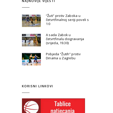
NAJNOVIJE VIJESTI
“Žuti” protiv Zaboka u
četvrtfinalnoj seriji poveli s
1:0
A sada Zabok u
četvrtfinalu doigravanja
(srijeda, 19.30)
Pobjeda “Žutih” protiv
Dinama u Zagrebu
KORISNI LINKOVI