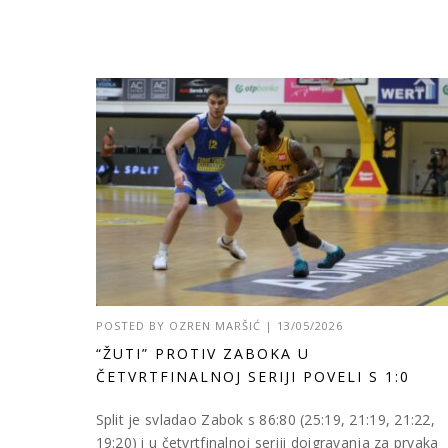
POSTED BY
OZREN MARŠIĆ
|
13/05/2026
“ŽUTI” PROTIV ZABOKA U
ČETVRTFINALNOJ SERIJI POVELI S 1:0
Split je svladao Zabok s 86:80 (25:19, 21:19, 21:22,
19:20) i u četvrtfinalnoj seriji doigravanja za prvaka