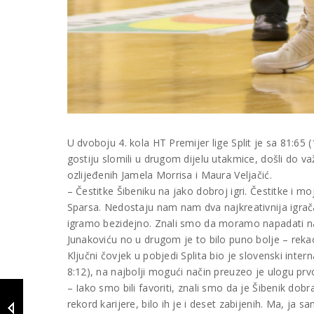
U dvoboju 4. kola HT Premijer lige Split je sa 81:65 (
gostiju slomili u drugom dijelu utakmice, došli do v
ozlijeđenih Jamela Morrisa i Maura Veljačić.
– Čestitke Šibeniku na jako dobroj igri. Čestitke i 
Sparsa. Nedostaju nam nam dva najkreativnija igrača
igramo bezidejno. Znali smo da moramo napadati na
Junakoviću no u drugom je to bilo puno bolje – rekao 
Ključni čovjek u pobjedi Splita bio je slovenski inte
8:12), na najbolji mogući način preuzeo je ulogu prv
– Iako smo bili favoriti, znali smo da je Šibenik dob
rekord karijere, bilo ih je i deset zabijenih. Ma, ja 