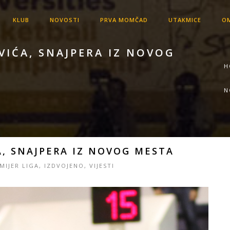
KLUB
NOVOSTI
PRVA MOMČAD
UTAKMICE
OM
VIĆA, SNAJPERA IZ NOVOG
H
N
, SNAJPERA IZ NOVOG MESTA
MIJER LIGA
,
IZDVOJENO
,
VIJESTI