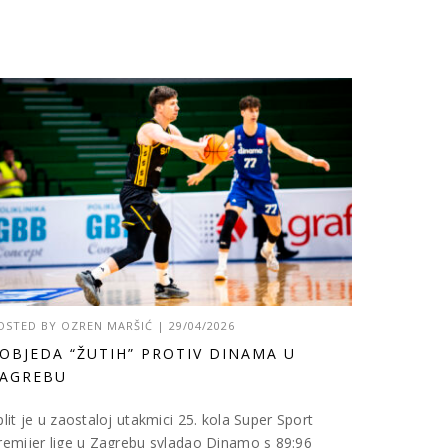
OSTED BY
OZREN MARŠIĆ
|
29/04/2026
OBJEDA “ŽUTIH” PROTIV DINAMA U
AGREBU
plit je u zaostaloj utakmici 25. kola Super Sport
remijer lige u Zagrebu svladao Dinamo s 89:96