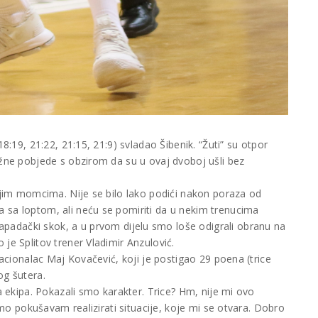
18:19, 21:22, 21:15, 21:9) svladao Šibenik. “Žuti” su otpor
ažne pobjede s obzirom da su u ovaj dvoboj ušli bez
mojim momcima. Nije se bilo lako podići nakon poraza od
 sa loptom, ali neću se pomiriti da u nekim trenucima
padački skok, a u prvom dijelu smo loše odigrali obranu na
je Splitov trener Vladimir Anzulović.
rnacionalac Maj Kovačević, koji je postigao 29 poena (trice
og šutera.
ra ekipa. Pokazali smo karakter. Trice? Hm, nije mi ovo
samo pokušavam realizirati situacije, koje mi se otvara. Dobro