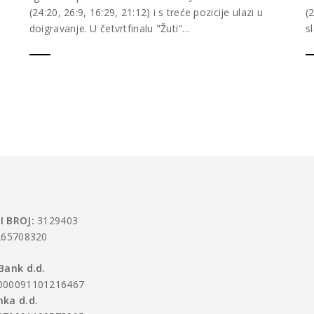
(24:20, 26:9, 16:29, 21:12) i s treće pozicije ulazi u
(
doigravanje. U četvrtfinalu "Žuti"...
s
I BROJ:
3129403
65708320
Bank d.d.
000091101216467
ka d.d.