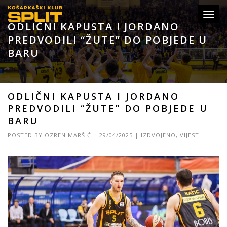
Toggl
ODLIČNI KAPUSTA I JORDANO
navig
PREDVODILI “ŽUTE” DO POBJEDE U
BARU
ODLIČNI KAPUSTA I JORDANO
PREDVODILI “ŽUTE” DO POBJEDE U
BARU
POSTED BY
OZREN MARŠIĆ
|
29/04/2025
|
IZDVOJENO
,
VIJESTI