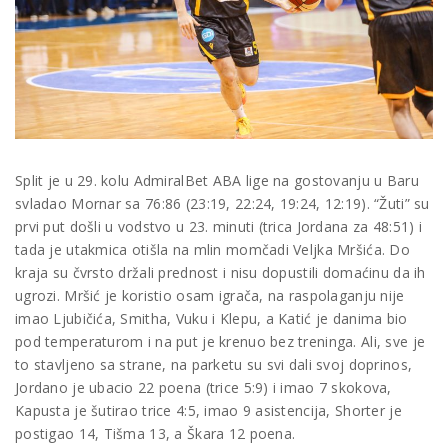
Split je u 29. kolu AdmiralBet ABA lige na gostovanju u Baru
svladao Mornar sa 76:86 (23:19, 22:24, 19:24, 12:19). “Žuti” su
prvi put došli u vodstvo u 23. minuti (trica Jordana za 48:51) i
tada je utakmica otišla na mlin momčadi Veljka Mršića. Do
kraja su čvrsto držali prednost i nisu dopustili domaćinu da ih
ugrozi. Mršić je koristio osam igrača, na raspolaganju nije
imao Ljubičića, Smitha, Vuku i Klepu, a Katić je danima bio
pod temperaturom i na put je krenuo bez treninga. Ali, sve je
to stavljeno sa strane, na parketu su svi dali svoj doprinos,
Jordano je ubacio 22 poena (trice 5:9) i imao 7 skokova,
Kapusta je šutirao trice 4:5, imao 9 asistencija, Shorter je
postigao 14, Tišma 13, a Škara 12 poena.