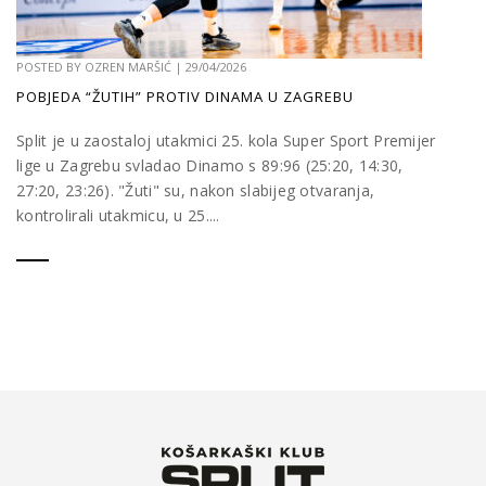
POSTED BY
OZREN MARŠIĆ
|
29/04/2026
POBJEDA “ŽUTIH” PROTIV DINAMA U ZAGREBU
Split je u zaostaloj utakmici 25. kola Super Sport Premijer
lige u Zagrebu svladao Dinamo s 89:96 (25:20, 14:30,
27:20, 23:26). "Žuti" su, nakon slabijeg otvaranja,
kontrolirali utakmicu, u 25....