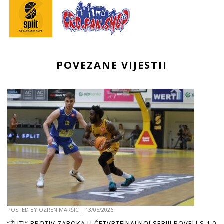
POVEZANE VIJESTII
POSTED BY
OZREN MARŠIĆ
|
13/05/2026
“ŽUTI” PROTIV ZABOKA U ČETVRTFINALNOJ SERIJI POVELI S 1:0