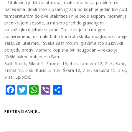
– Utakmica je bila zahtjevna, imali smo dosta problema s
ozljedama, došli smo s osam igrača od kojih je jedan bio pod
temperaturom do ove utakmice i nije bio s ekipom. Mornar je
pred krajem sezone, a mi smo pred doigravanjem,
najvažnijim dijelom sezone. To se vidjelo u drugom
poluvremenu, uz malo bolju kontrolu skoka mogli smo i ranije
zaključiti utakmicu. Svaka čast mojim igračima što su izvukli
pobjedu protiv Mornara koji zna biti neugodan – rekao je
Mršić nakon pobjede u Baru.
Split: Smith, Sikirić 5, Shorter 14, 4 uk, Jordano 22, 7 sk, Katić,
Tišma 13, 6 sk, Kučić 5, 4 sk, Škara 12, 7 sk, Kapusta 15, 3 sk,
9 as, Ljubičić.
Facebook
Twitter
WhatsApp
Viber
Share
PRETRAŽIVANJE…