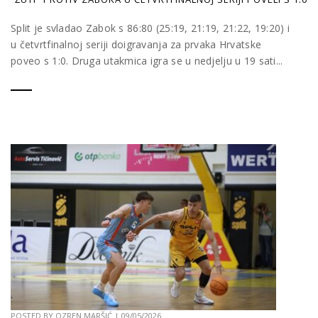
Split je svladao Zabok s 86:80 (25:19, 21:19, 21:22, 19:20) i
u četvrtfinalnoj seriji doigravanja za prvaka Hrvatske
poveo s 1:0. Druga utakmica igra se u nedjelju u 19 sati...
POSTED BY
OZREN MARŠIĆ
|
09/05/2026