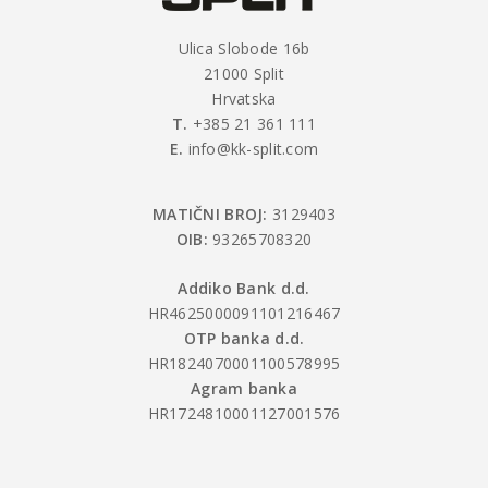
Ulica Slobode 16b
21000 Split
Hrvatska
T.
+385 21 361 111
E.
info@kk-split.com
MATIČNI BROJ:
3129403
OIB:
93265708320
Addiko Bank d.d.
HR4625000091101216467
OTP banka d.d.
HR1824070001100578995
Agram banka
HR1724810001127001576