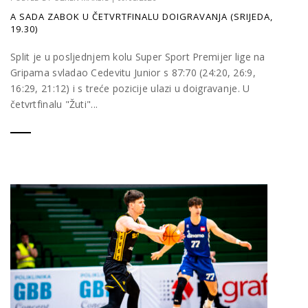
A SADA ZABOK U ČETVRTFINALU DOIGRAVANJA (SRIJEDA,
19.30)
Split je u posljednjem kolu Super Sport Premijer lige na
Gripama svladao Cedevitu Junior s 87:70 (24:20, 26:9,
16:29, 21:12) i s treće pozicije ulazi u doigravanje. U
četvrtfinalu "Žuti"...