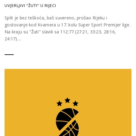
UVJERLJIVI “ŽUTI” U RIJECI
Split je bez teškoća, baš suvereno, prošao Rijeku i
gostovanje kod Kvarnera u 17. kolu Super Sport Premijer lige.
Na kraju su "Žuti" slavili sa 112:77 (27:21, 33:23, 28:16,
24:17)....