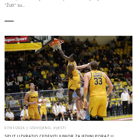
"Žuti" su...
07/01/2026
|
IZDVOJENO
,
VIJESTI
SPLIT UZVRATIO CEDEVITI JUNIOR ZA JEDINI PORAZ U