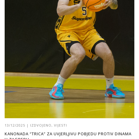
13/12/2025
|
IZDVOJENO
,
VIJESTI
KANONADA “TRICA” ZA UVJERLJIVU POBJEDU PROTIV DINAMA