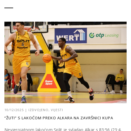
10/12/2025
|
IZDVOJENO
,
VIJESTI
“ŽUTI” S LAKOĆOM PREKO ALKARA NA ZAVRŠNICI KUPA
Nevjerojatnom lakoćom Split je svladao Alkar s 83:56 (23:4,