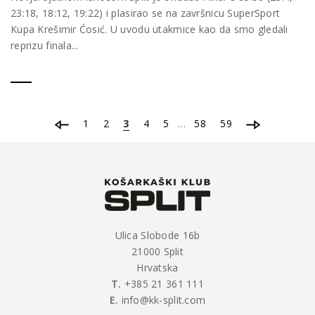
23:18, 18:12, 19:22) i plasirao se na završnicu SuperSport
Kupa Krešimir Ćosić. U uvodu utakmice kao da smo gledali
reprizu finala...
1
2
3
4
5
…
58
59
Ulica Slobode 16b
21000 Split
Hrvatska
T.
+385 21 361 111
E.
info@kk-split.com