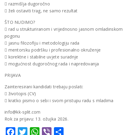
 razmišlja dugoročno
 želi ostaviti trag, ne samo rezultat
ŠTO NUDIMO?
 rad u strukturiranom i vrijednosno jasnom omladinskom
pogonu
 jasnu filozofiju i metodologiju rada
 mentorsku podršku i profesionalno okruženje
 korektne i stabilne uvjete suradnje
 mogućnost dugoročnog rada i napredovanja
PRIJAVA
Zainteresirani kandidati trebaju poslati:
 životopis (CV)
 kratko pismo o sebi i svom pristupu radu s mladima
info@kk-split.com
Rok za prijavu: 13. ožujka 2026.
Facebook
Twitter
WhatsApp
Viber
Share