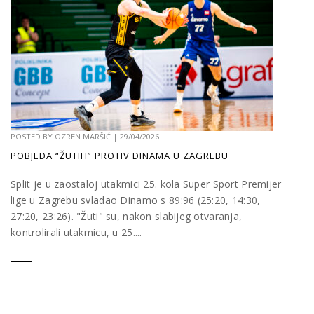
POSTED BY
OZREN MARŠIĆ
|
29/04/2026
POBJEDA “ŽUTIH” PROTIV DINAMA U ZAGREBU
Split je u zaostaloj utakmici 25. kola Super Sport Premijer
lige u Zagrebu svladao Dinamo s 89:96 (25:20, 14:30,
27:20, 23:26). "Žuti" su, nakon slabijeg otvaranja,
kontrolirali utakmicu, u 25....