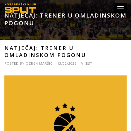
Toggl
NATJEČAJ: TRENER U OMLADINSKOM
navig
POGONU
NATJEČAJ: TRENER U
OMLADINSKOM POGONU
POSTED BY
OZREN MARŠIĆ
|
13/02/2026
|
VIJESTI