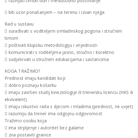
 razvijati timski duh i međusobno poštovanje
 biti uzor ponašanjem – na terenu i izvan njega
Rad u sustavu
 surađivati s voditeljem omladinskog pogona i stručnim
timom
 poštivati klupsku metodologiju i vrijednosti
 komunicirati s roditeljima jasno, stručno i korektno
 sudjelovati u stručnim edukacijama i sastancima
KOGA TRAŽIMO?
Prednost imaju kandidati koji:
 dobro poznaju košarku
 imaju završen studij kineziologije ili trenersku licencu (HKS ili
ekvivalent)
 imaju iskustvo rada s djecom i mladima (prednost, ne uvjet)
 razumiju da trener ima odgojnu odgovornost
Tražimo osobu koja:
 ima strpljenje i autoritet bez galame
 zna postaviti granice