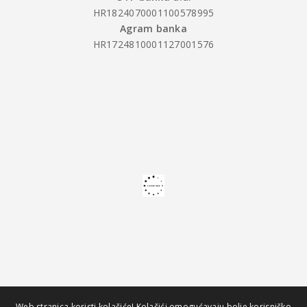
HR1824070001100578995
Agram banka
HR1724810001127001576
Web stranica koristi kolačiće! Kolačići omogućavaju bolje korisničko