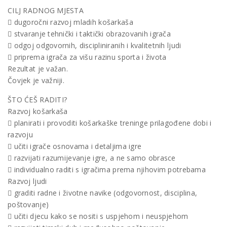
CILJ RADNOG MJESTA
 dugoročni razvoj mladih košarkaša
 stvaranje tehnički i taktički obrazovanih igrača
 odgoj odgovornih, discipliniranih i kvalitetnih ljudi
 priprema igrača za višu razinu sporta i života
Rezultat je važan.
Čovjek je važniji.
ŠTO ĆEŠ RADITI?
Razvoj košarkaša
 planirati i provoditi košarkaške treninge prilagođene dobi i
razvoju
 učiti igrače osnovama i detaljima igre
 razvijati razumijevanje igre, a ne samo obrasce
 individualno raditi s igračima prema njihovim potrebama
Razvoj ljudi
 graditi radne i životne navike (odgovornost, disciplina,
poštovanje)
 učiti djecu kako se nositi s uspjehom i neuspjehom