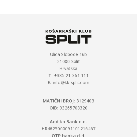
Ulica Slobode 16b
21000 Split
Hrvatska
T.
+385 21 361 111
E.
info@kk-split.com
MATIČNI BROJ:
3129403
OIB:
93265708320
Addiko Bank d.d.
HR4625000091101216467
OTP banka d.d.