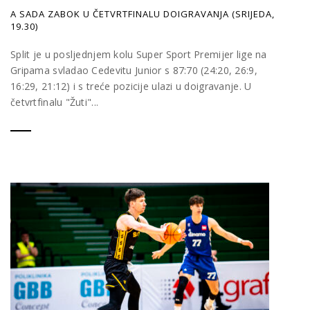
A SADA ZABOK U ČETVRTFINALU DOIGRAVANJA (SRIJEDA,
19.30)
Split je u posljednjem kolu Super Sport Premijer lige na
Gripama svladao Cedevitu Junior s 87:70 (24:20, 26:9,
16:29, 21:12) i s treće pozicije ulazi u doigravanje. U
četvrtfinalu "Žuti"...