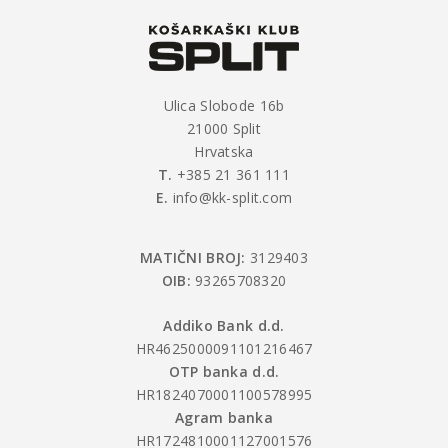
Ulica Slobode 16b
21000 Split
Hrvatska
T.
+385 21 361 111
E.
info@kk-split.com
MATIČNI BROJ:
3129403
OIB:
93265708320
Addiko Bank d.d.
HR4625000091101216467
OTP banka d.d.
HR1824070001100578995
Agram banka
HR1724810001127001576