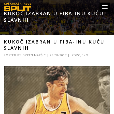
Toggl
KUKOČ IZABRAN U FIBA-INU KUĆU
navig
SLAVNIH
KUKOČ IZABRAN U FIBA-INU KUĆU
SLAVNIH
POSTED BY
OZREN MARŠIĆ
|
23/08/2017
|
IZDVOJENO