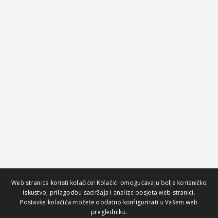
Web stranica koristi kolačiće! Kolačići omogućavaju bolje korisničko
iskustvo, prilagodbu sadržaja i analize posjeta web stranici.
Postavke kolačića možete dodatno konfigurirati u Vašem web
pregledniku.