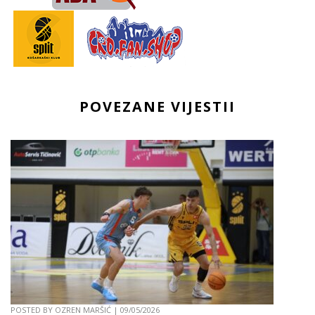
POVEZANE VIJESTII
POSTED BY
OZREN MARŠIĆ
|
09/05/2026