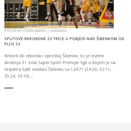
POSTED BY
OZREN MARŠIĆ
|
26/04/2026
SPLITOVE REKORDNE 23 TRICE U POBJEDI NAD ŠIBENKOM OD
PLUS 53
Rekord do rekorda i oproštaj Šibenke, to je rezime
dvoboja 31. kola Super Sport Premijer lige u kojem je na
Gripama Split svladao Šibenku sa 124:71 (24:20, 32:11,
35:24, 33:16)....