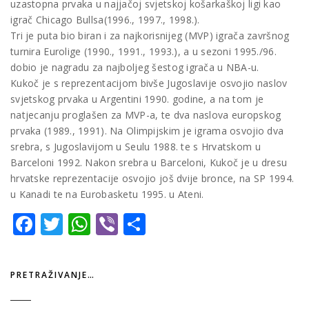
uzastopna prvaka u najjačoj svjetskoj košarkaškoj ligi kao
igrač Chicago Bullsa(1996., 1997., 1998.).
Tri je puta bio biran i za najkorisnijeg (MVP) igrača završnog
turnira Eurolige (1990., 1991., 1993.), a u sezoni 1995./96.
dobio je nagradu za najboljeg šestog igrača u NBA-u.
Kukoč je s reprezentacijom bivše Jugoslavije osvojio naslov
svjetskog prvaka u Argentini 1990. godine, a na tom je
natjecanju proglašen za MVP-a, te dva naslova europskog
prvaka (1989., 1991). Na Olimpijskim je igrama osvojio dva
srebra, s Jugoslavijom u Seulu 1988. te s Hrvatskom u
Barceloni 1992. Nakon srebra u Barceloni, Kukoč je u dresu
hrvatske reprezentacije osvojio još dvije bronce, na SP 1994.
u Kanadi te na Eurobasketu 1995. u Ateni.
Facebook
Twitter
WhatsApp
Viber
Share
PRETRAŽIVANJE…