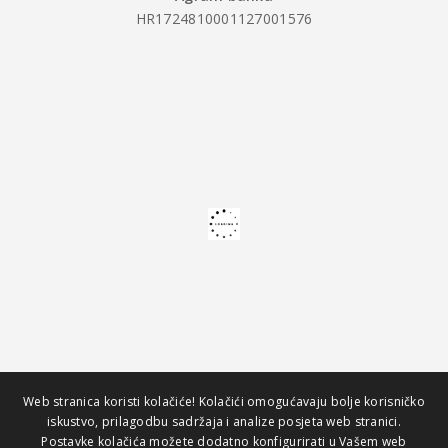
HR1724810001127001576
Web stranica koristi kolačiće! Kolačići omogućavaju bolje korisničko
iskustvo, prilagodbu sadržaja i analize posjeta web stranici.
Postavke kolačića možete dodatno konfigurirati u Vašem web