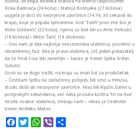
šuteva, ali ekipa Anđelka Matova na krilima raspoloženih
Roka Radovića (24 koša) i Mateja Bošnjaka (27 koševa)
uspjela je doći do neizvjesne završnice (74:74, 30 sekundi do
kraja), koja je pripala Splićanima. Kod “žutih” prvo ime bio je
Roko Gizdavčić (22 koša), njemu uz bok bili su Ante Perkušić
(18 koševa) i Viktor Šarić (14 skokova).
– Ovo nam je bila najbolja ovosezonska utakmica, posebno u
obrambenoj fazi. Bila je prava utakmica, još jedan pokazatelj
da će Final Four biti zanimljiv – kazao je trener Splita Srđan
Subotić.
Gosti su se dugo tražili, na kraju su imali šut za produžetak.
– Čestitam Splitu na zasluženoj pobjedi, bili smo u minusu,
stizali, došli do neizvjesne završnice. Nisu bili ključni šutevi u
posljednjim sekundama, već naša prosuta kontra “tri na dva”.
Vesele ovakve utakmice, trebaju nam – rekao je Cedevitin
trener Anđelko Matov.
Facebook
Twitter
WhatsApp
Viber
Share