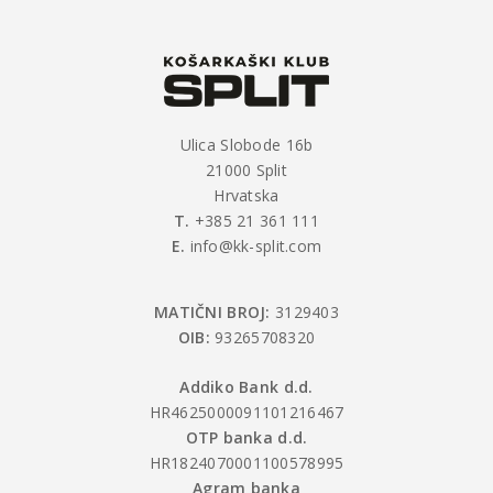
Ulica Slobode 16b
21000 Split
Hrvatska
T.
+385 21 361 111
E.
info@kk-split.com
MATIČNI BROJ:
3129403
OIB:
93265708320
Addiko Bank d.d.
HR4625000091101216467
OTP banka d.d.
HR1824070001100578995
Agram banka