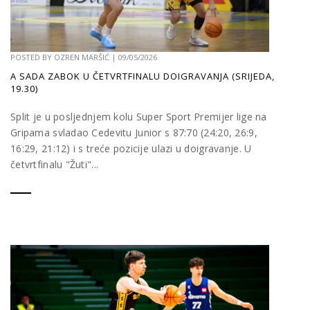
POSTED BY
OZREN MARŠIĆ
|
09/05/2026
A SADA ZABOK U ČETVRTFINALU DOIGRAVANJA (SRIJEDA,
19.30)
Split je u posljednjem kolu Super Sport Premijer lige na
Gripama svladao Cedevitu Junior s 87:70 (24:20, 26:9,
16:29, 21:12) i s treće pozicije ulazi u doigravanje. U
četvrtfinalu "Žuti"...