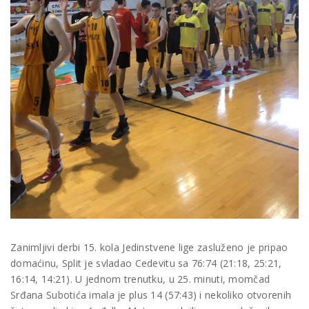
Zanimljivi derbi 15. kola Jedinstvene lige zasluženo je pripao
domaćinu, Split je svladao Cedevitu sa 76:74 (21:18, 25:21,
16:14, 14:21). U jednom trenutku, u 25. minuti, momčad
Srđana Subotića imala je plus 14 (57:43) i nekoliko otvorenih