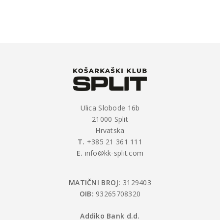
Ulica Slobode 16b
21000 Split
Hrvatska
T.
+385 21 361 111
E.
info@kk-split.com
MATIČNI BROJ:
3129403
OIB:
93265708320
Addiko Bank d.d.