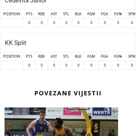
Cedevita Junior
POSITION
PTS
REB
AST
STL
BLK
FGM
FGA
FG%
3PM
0
0
0
0
0
0
0
0
0
KK Split
POSITION
PTS
REB
AST
STL
BLK
FGM
FGA
FG%
3PM
0
0
0
0
0
0
0
0
0
POVEZANE VIJESTII