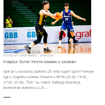
POSTED BY
OZREN MARŠIĆ
|
29/04/2026
POBJEDA “ŽUTIH” PROTIV DINAMA U ZAGREBU
Split je u zaostaloj utakmici 25. kola Super Sport Premijer
lige u Zagrebu svladao Dinamo s 89:96 (25:20, 14:30,
27:20, 23:26). "Žuti" su, nakon slabijeg otvaranja,
kontrolirali utakmicu, u 25....