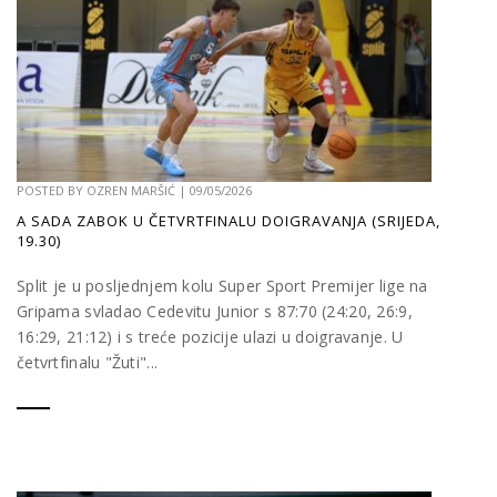
POSTED BY
OZREN MARŠIĆ
|
09/05/2026
A SADA ZABOK U ČETVRTFINALU DOIGRAVANJA (SRIJEDA,
19.30)
Split je u posljednjem kolu Super Sport Premijer lige na
Gripama svladao Cedevitu Junior s 87:70 (24:20, 26:9,
16:29, 21:12) i s treće pozicije ulazi u doigravanje. U
četvrtfinalu "Žuti"...