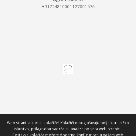
HR1724810001127001576
Web stranica koristi kolačiće! Kolačići omogućavaju bolje korisničko
iskustvo, prilagodbu sadržaja i analize posjeta web stranici.
Postavke kolačića možete dodatno konfigurirati u Vašem web