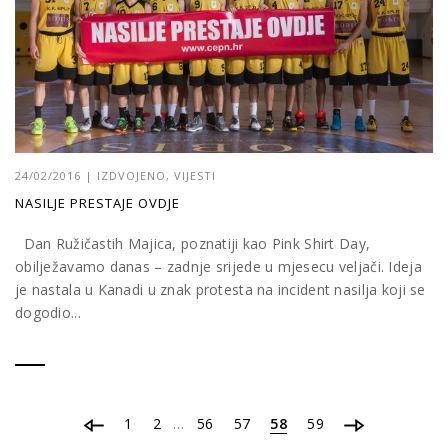
24/02/2016
|
IZDVOJENO
,
VIJESTI
NASILJE PRESTAJE OVDJE
Dan Ružičastih Majica, poznatiji kao Pink Shirt Day,
obilježavamo danas – zadnje srijede u mjesecu veljači. Ideja
je nastala u Kanadi u znak protesta na incident nasilja koji se
dogodio...
1
2
…
56
57
58
59