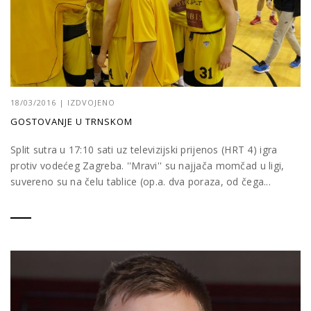
18/03/2016
|
IZDVOJENO
GOSTOVANJE U TRNSKOM
Split sutra u 17:10 sati uz televizijski prijenos (HRT 4) igra
protiv vodećeg Zagreba. ''Mravi'' su najjača momčad u ligi,
suvereno su na čelu tablice (op.a. dva poraza, od čega...