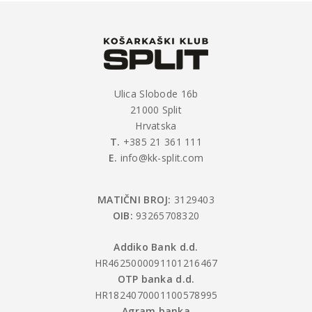
Ulica Slobode 16b
21000 Split
Hrvatska
T.
+385 21 361 111
E.
info@kk-split.com
MATIČNI BROJ:
3129403
OIB:
93265708320
Addiko Bank d.d.
HR4625000091101216467
OTP banka d.d.
HR1824070001100578995
Agram banka