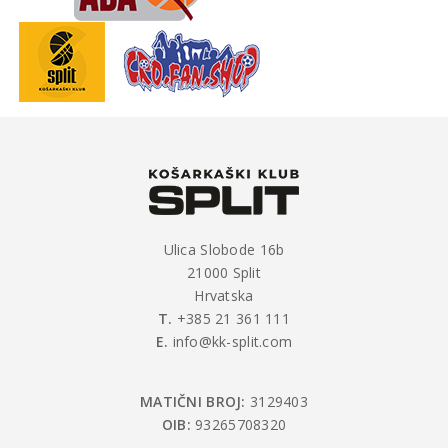
Ulica Slobode 16b
21000 Split
Hrvatska
T.
+385 21 361 111
E.
info@kk-split.com
MATIČNI BROJ:
3129403
OIB:
93265708320