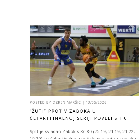
POSTED BY
OZREN MARŠIĆ
|
13/05/2026
“ŽUTI” PROTIV ZABOKA U
ČETVRTFINALNOJ SERIJI POVELI S 1:0
Split je svladao Zabok s 86:80 (25:19, 21:19, 21:22,
19:20) i u četvrtfinalnoj seriji doigravanja za prvaka