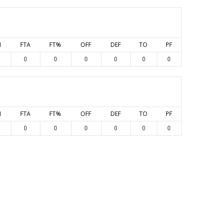
M
FTA
FT%
OFF
DEF
TO
PF
0
0
0
0
0
0
M
FTA
FT%
OFF
DEF
TO
PF
0
0
0
0
0
0