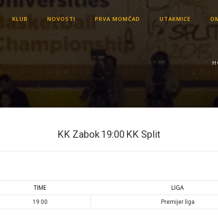
KLUB
NOVOSTI
PRVA MOMČAD
UTAKMICE
OM
H
KK Zabok
19:00
KK Split
TIME
LIGA
19:00
Premijer liga