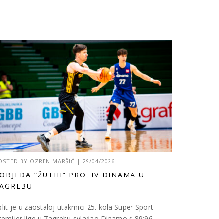
OSTED BY
OZREN MARŠIĆ
|
29/04/2026
OBJEDA “ŽUTIH” PROTIV DINAMA U
AGREBU
plit je u zaostaloj utakmici 25. kola Super Sport
remijer lige u Zagrebu svladao Dinamo s 89:96