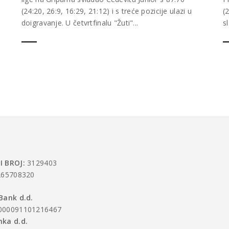
(24:20, 26:9, 16:29, 21:12) i s treće pozicije ulazi u
(
doigravanje. U četvrtfinalu "Žuti"...
s
I BROJ:
3129403
65708320
Bank d.d.
000091101216467
ka d.d.