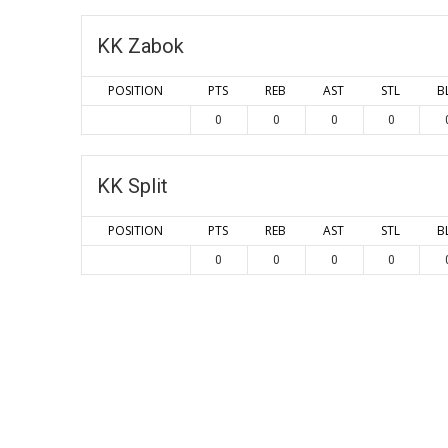
KK Zabok
POSITION
PTS
REB
AST
STL
B
0
0
0
0
KK Split
POSITION
PTS
REB
AST
STL
B
0
0
0
0