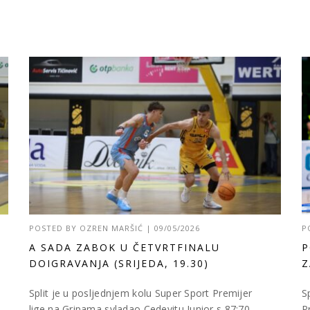
POSTED BY
OZREN MARŠIĆ
|
09/05/2026
P
A SADA ZABOK U ČETVRTFINALU
P
DOIGRAVANJA (SRIJEDA, 19.30)
Z
Split je u posljednjem kolu Super Sport Premijer
S
lige na Gripama svladao Cedevitu Junior s 87:70
P