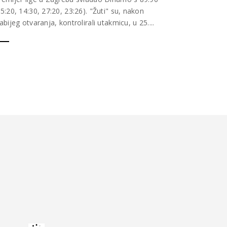
25:20, 14:30, 27:20, 23:26). "Žuti" su, nakon
labijeg otvaranja, kontrolirali utakmicu, u 25....