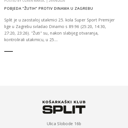
POSTED BY
OZREN MARŠIĆ
|
29/04/2026
POBJEDA “ŽUTIH” PROTIV DINAMA U ZAGREBU
Split je u zaostaloj utakmici 25. kola Super Sport Premijer
lige u Zagrebu svladao Dinamo s 89:96 (25:20, 14:30,
27:20, 23:26). "Žuti" su, nakon slabijeg otvaranja,
kontrolirali utakmicu, u 25....
Ulica Slobode 16b