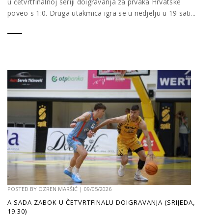
u četvrtfinalnoj seriji doigravanja za prvaka Hrvatske
poveo s 1:0. Druga utakmica igra se u nedjelju u 19 sati...
POSTED BY
OZREN MARŠIĆ
|
09/05/2026
A SADA ZABOK U ČETVRTFINALU DOIGRAVANJA (SRIJEDA,
19.30)