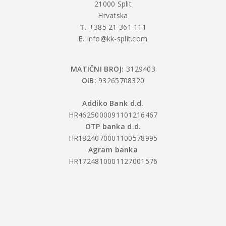
21000 Split
Hrvatska
T.
+385 21 361 111
E.
info@kk-split.com
MATIČNI BROJ:
3129403
OIB:
93265708320
Addiko Bank d.d.
HR4625000091101216467
OTP banka d.d.
HR1824070001100578995
Agram banka
HR1724810001127001576