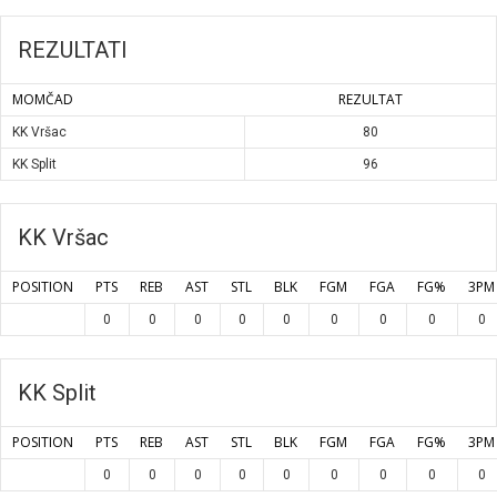
REZULTATI
MOMČAD
REZULTAT
KK Vršac
80
KK Split
96
KK Vršac
POSITION
PTS
REB
AST
STL
BLK
FGM
FGA
FG%
3PM
0
0
0
0
0
0
0
0
0
KK Split
POSITION
PTS
REB
AST
STL
BLK
FGM
FGA
FG%
3PM
0
0
0
0
0
0
0
0
0