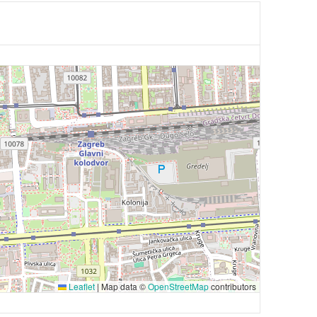
Leaflet
|
Map data ©
OpenStreetMap
contributors