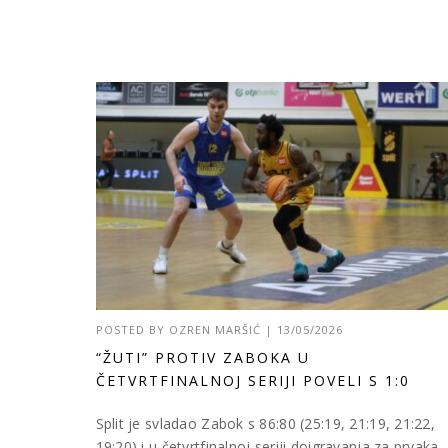
POSTED BY
OZREN MARŠIĆ
|
13/05/2026
“ŽUTI” PROTIV ZABOKA U
ČETVRTFINALNOJ SERIJI POVELI S 1:0
Split je svladao Zabok s 86:80 (25:19, 21:19, 21:22,
19:20) i u četvrtfinalnoj seriji doigravanja za prvaka