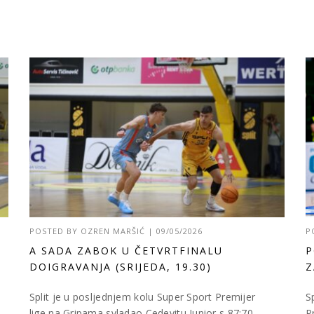
POSTED BY
OZREN MARŠIĆ
|
09/05/2026
P
A SADA ZABOK U ČETVRTFINALU
P
DOIGRAVANJA (SRIJEDA, 19.30)
Z
Split je u posljednjem kolu Super Sport Premijer
S
lige na Gripama svladao Cedevitu Junior s 87:70
P