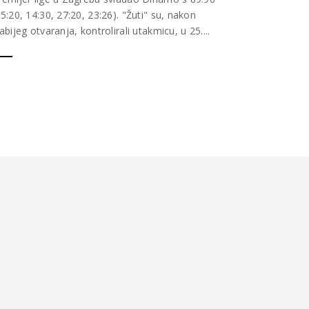
25:20, 14:30, 27:20, 23:26). "Žuti" su, nakon
labijeg otvaranja, kontrolirali utakmicu, u 25....