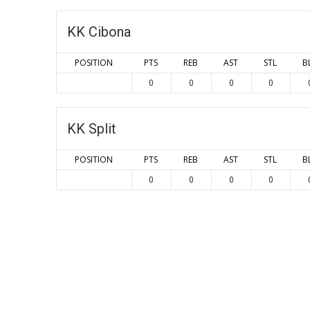
KK Cibona
POSITION
PTS
REB
AST
STL
B
0
0
0
0
KK Split
POSITION
PTS
REB
AST
STL
B
0
0
0
0