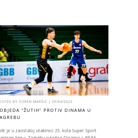
OSTED BY
OZREN MARŠIĆ
|
29/04/2026
OBJEDA “ŽUTIH” PROTIV DINAMA U
AGREBU
plit je u zaostaloj utakmici 25. kola Super Sport
remijer lige u Zagrebu svladao Dinamo s 89:96