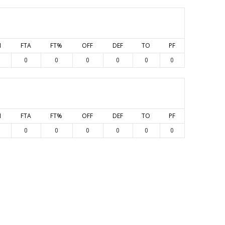
M
FTA
FT%
OFF
DEF
TO
PF
0
0
0
0
0
0
M
FTA
FT%
OFF
DEF
TO
PF
0
0
0
0
0
0