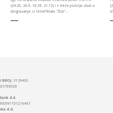
(24:20, 26:9, 16:29, 21:12) i s treće pozicije ulazi u
(
doigravanje. U četvrtfinalu "Žuti"...
s
I BROJ:
3129403
65708320
Bank d.d.
000091101216467
ka d.d.