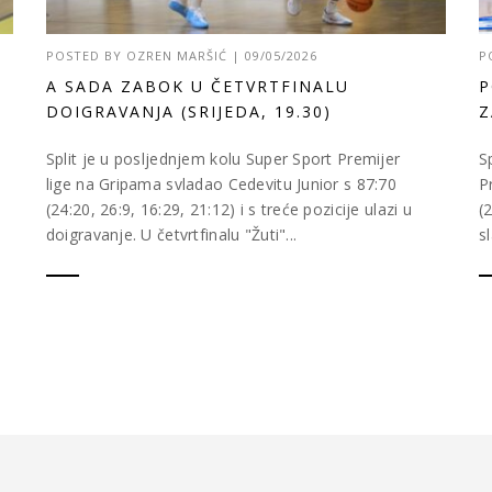
POSTED BY
OZREN MARŠIĆ
|
09/05/2026
P
A SADA ZABOK U ČETVRTFINALU
P
DOIGRAVANJA (SRIJEDA, 19.30)
Z
Split je u posljednjem kolu Super Sport Premijer
S
lige na Gripama svladao Cedevitu Junior s 87:70
P
(24:20, 26:9, 16:29, 21:12) i s treće pozicije ulazi u
(
doigravanje. U četvrtfinalu "Žuti"...
s