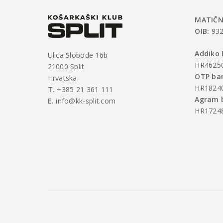
MATIČN
OIB:
932
Addiko 
Ulica Slobode 16b
HR4625
21000 Split
OTP ban
Hrvatska
HR1824
T.
+385 21 361 111
Agram 
E.
info@kk-split.com
HR1724