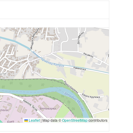
Leaflet
|
Map data ©
OpenStreetMap
contributors