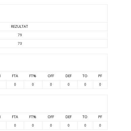
REZULTAT
79
73
M
FTA
FT%
OFF
DEF
TO
PF
0
0
0
0
0
0
M
FTA
FT%
OFF
DEF
TO
PF
0
0
0
0
0
0