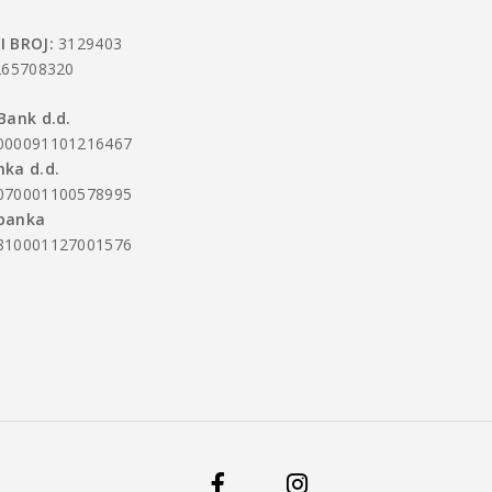
I BROJ:
3129403
65708320
Bank d.d.
000091101216467
ka d.d.
070001100578995
banka
810001127001576