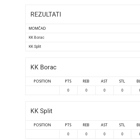
REZULTATI
MOMČAD
KK Borac
KK Split
KK Borac
POSITION
PTS
REB
AST
STL
B
0
0
0
0
KK Split
POSITION
PTS
REB
AST
STL
B
0
0
0
0