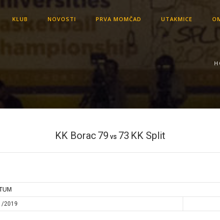
KLUB
NOVOSTI
PRVA MOMČAD
UTAKMICE
OM
H
KK Borac
79
73
KK Split
vs
TUM
1/2019