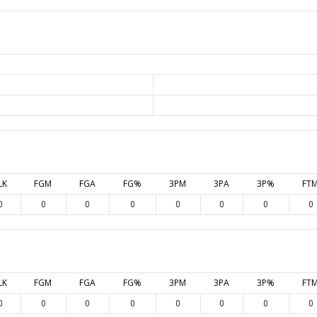
LK
FGM
FGA
FG%
3PM
3PA
3P%
FT
0
0
0
0
0
0
0
0
LK
FGM
FGA
FG%
3PM
3PA
3P%
FT
0
0
0
0
0
0
0
0