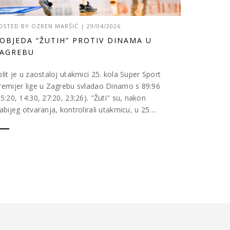
OSTED BY
OZREN MARŠIĆ
|
29/04/2026
OBJEDA “ŽUTIH” PROTIV DINAMA U
AGREBU
plit je u zaostaloj utakmici 25. kola Super Sport
remijer lige u Zagrebu svladao Dinamo s 89:96
25:20, 14:30, 27:20, 23:26). "Žuti" su, nakon
labijeg otvaranja, kontrolirali utakmicu, u 25....