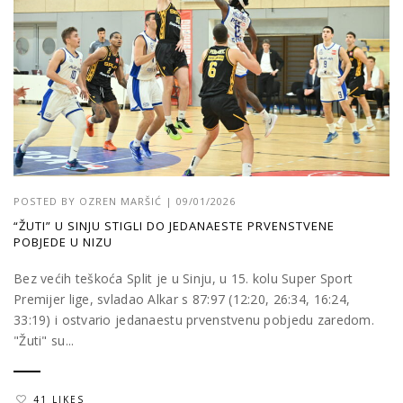
POSTED BY
OZREN MARŠIĆ
|
09/01/2026
“ŽUTI” U SINJU STIGLI DO JEDANAESTE PRVENSTVENE
POBJEDE U NIZU
Bez većih teškoća Split je u Sinju, u 15. kolu Super Sport
Premijer lige, svladao Alkar s 87:97 (12:20, 26:34, 16:24,
33:19) i ostvario jedanaestu prvenstvenu pobjedu zaredom.
"Žuti" su...
41 LIKES