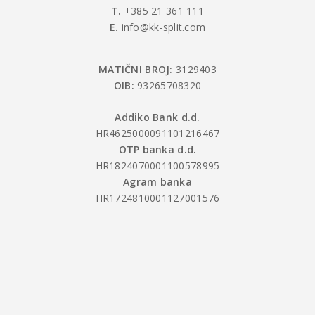
T.
+385 21 361 111
E.
info@kk-split.com
MATIČNI BROJ:
3129403
OIB:
93265708320
Addiko Bank d.d.
HR4625000091101216467
OTP banka d.d.
HR1824070001100578995
Agram banka
HR1724810001127001576