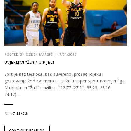
POSTED BY
OZREN MARŠIĆ
|
17/01/2026
UVJERLJIVI “ŽUTI” U RIJECI
Split je bez teškoća, baš suvereno, prošao Rijeku i
gostovanje kod Kvarnera u 17. kolu Super Sport Premijer lige.
Na kraju su "Žuti" slavili sa 112:77 (27:21, 33:23, 28:16,
24:17)....
47 LIKES
CONTINUE READING