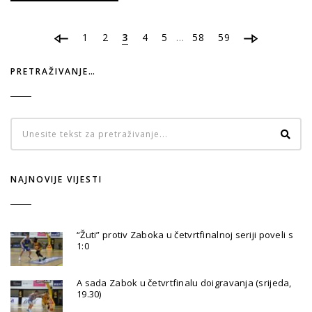
1
2
3
4
5
…
58
59
PRETRAŽIVANJE…
NAJNOVIJE VIJESTI
“Žuti” protiv Zaboka u četvrtfinalnoj seriji poveli s
1:0
A sada Zabok u četvrtfinalu doigravanja (srijeda,
19.30)