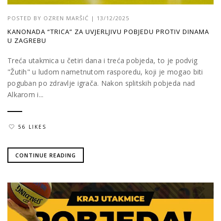
POSTED BY
OZREN MARŠIĆ
|
13/12/2025
KANONADA “TRICA” ZA UVJERLJIVU POBJEDU PROTIV DINAMA
U ZAGREBU
Treća utakmica u četiri dana i treća pobjeda, to je podvig
"Žutih" u ludom nametnutom rasporedu, koji je mogao biti
poguban po zdravlje igrača. Nakon splitskih pobjeda nad
Alkarom i...
56 LIKES
CONTINUE READING