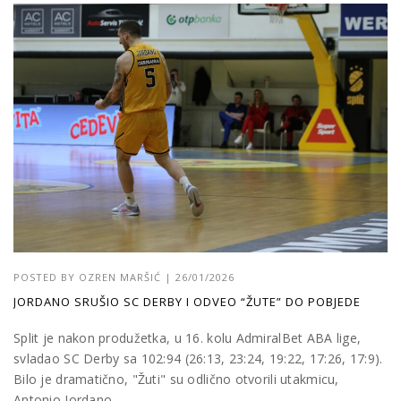
POSTED BY
OZREN MARŠIĆ
|
26/01/2026
JORDANO SRUŠIO SC DERBY I ODVEO “ŽUTE” DO POBJEDE
Split je nakon produžetka, u 16. kolu AdmiralBet ABA lige,
svladao SC Derby sa 102:94 (26:13, 23:24, 19:22, 17:26, 17:9).
Bilo je dramatično, "Žuti" su odlično otvorili utakmicu,
Antonio Jordano...