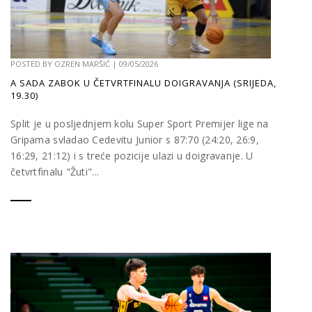
POSTED BY
OZREN MARŠIĆ
|
09/05/2026
A SADA ZABOK U ČETVRTFINALU DOIGRAVANJA (SRIJEDA,
19.30)
Split je u posljednjem kolu Super Sport Premijer lige na
Gripama svladao Cedevitu Junior s 87:70 (24:20, 26:9,
16:29, 21:12) i s treće pozicije ulazi u doigravanje. U
četvrtfinalu "Žuti"...