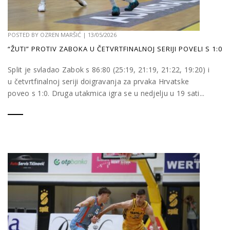
POSTED BY
OZREN MARŠIĆ
|
13/05/2026
“ŽUTI” PROTIV ZABOKA U ČETVRTFINALNOJ SERIJI POVELI S 1:0
Split je svladao Zabok s 86:80 (25:19, 21:19, 21:22, 19:20) i
u četvrtfinalnoj seriji doigravanja za prvaka Hrvatske
poveo s 1:0. Druga utakmica igra se u nedjelju u 19 sati...