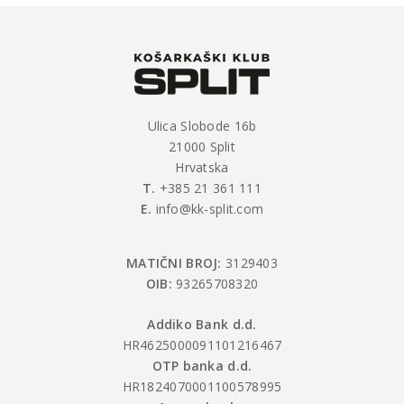
Ulica Slobode 16b
21000 Split
Hrvatska
T.
+385 21 361 111
E.
info@kk-split.com
MATIČNI BROJ:
3129403
OIB:
93265708320
Addiko Bank d.d.
HR4625000091101216467
OTP banka d.d.
HR1824070001100578995