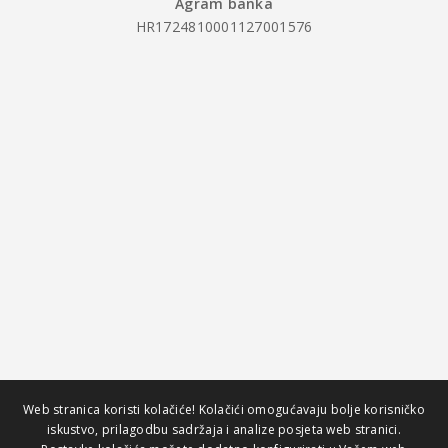
Agram banka
HR1724810001127001576
Web stranica koristi kolačiće! Kolačići omogućavaju bolje korisničko
iskustvo, prilagodbu sadržaja i analize posjeta web stranici.